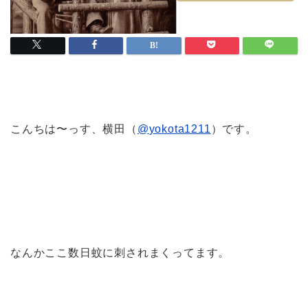
こんちは〜っす、横田（
@
yokota1211
）です。
なんかここ数日蚊に刺されまくってます。