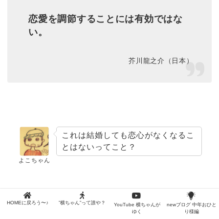
恋愛を調節することには有効ではな
い。
芥川龍之介（日本）
これは結婚しても恋心がなくなるこ
とはないってこと？
よこちゃん
まあ本音で言えばそうなのかもな
HOMEに戻ろう〜♪
”横ちゃん”って誰や？
YouTube 横ちゃんが
newブログ 中年おひと
ぁ。結婚相手以外に好きにならない
ゆく
り様編