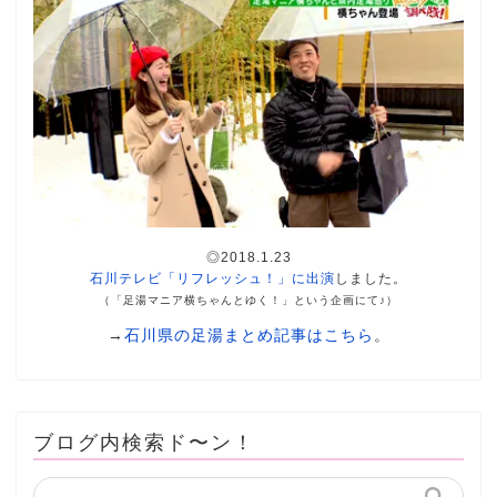
◎2018.1.23
石川テレビ「リフレッシュ！」に出演
しました。
（「足湯マニア横ちゃんとゆく！」という企画にて♪）
→
石川県の足湯まとめ記事はこちら
。
ブログ内検索ド〜ン！