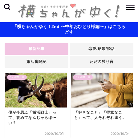
「横ちゃんがゆく！2nd 〜中年おひとり様編〜」はこちら
どす
最新記事
恋愛/結婚/婚活
婚活奮闘記
ただの独り言
ただの独り言
ただの独り言
僕が今思ふ「婚活戦士」っ
「好きなこと」「得意なこ
て、改めてなんじゃらほ〜
と」って、人それぞれ違う。
い？
2020/10/05
2020/10/04