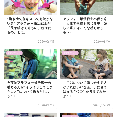
”飽き性で何をやっても続かな
アラフォー婚活戦士の僕が今
い男” アラフォー婚活戦士が
「人生で幸福を感じる事、楽
「長年続けてるもの、続けた
しい事」はこんな感じかし
もの」とは。
ら〜♪
2020/06/15
2020/06/10
ただの独り言
ただの独り言
今夜はアラフォー婚活戦士の
「〇〇について話し合える人
横ちゃんが”イライラしてしま
がいればいいなぁ。」に当て
うこと”について語るとしよ
はまる ”〇〇” を考えてみた
う〜♪
よ〜♪
2020/06/07
2020/05/29
健康
ただの独り言