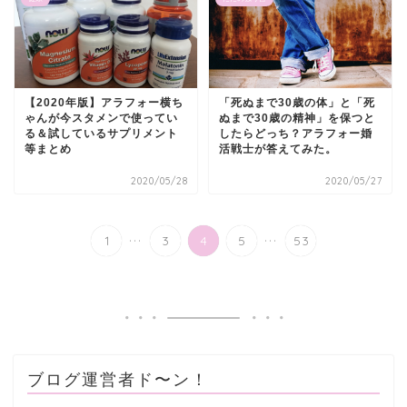
【2020年版】アラフォー横ち
「死ぬまで30歳の体」と「死
ゃんが今スタメンで使ってい
ぬまで30歳の精神」を保つと
る＆試しているサプリメント
したらどっち？アラフォー婚
等まとめ
活戦士が答えてみた。
2020/05/28
2020/05/27
...
...
1
3
4
5
53
ブログ運営者ド〜ン！