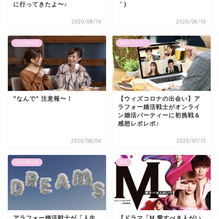
に行ってきたよ〜♪
｀)
2020/08/14
2020/08/10
ただの独り言
婚活パーティー
”なんで” 注意報〜！
【ウィズコロナの出会い】ア
ラフォー婚活戦士がオンライ
ン婚活パーティーに初挑戦＆
感想レポレポ♪
2020/08/04
2020/07/10
ただの独り言
音楽
アラフォー婚活戦士が「人生
【ドラマ「M 愛すべき人がい