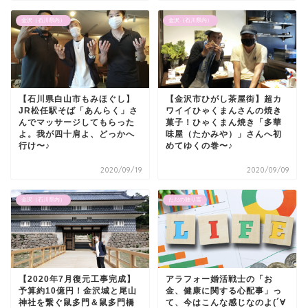
金沢（石川県内）
金沢（石川県内）
【石川県白山市もみほぐし】
【金沢市ひがし茶屋街】超カ
JR松任駅そば「あんらく」さ
ワイイひゃくまんさんの焼き
んでマッサージしてもらった
菓子！ひゃくまん焼き「多華
よ。我が四十肩よ、どっかへ
味屋（たかみや）」さんへ初
行け〜♪
めてゆくの巻〜♪
2020/09/19
2020/09/09
金沢（石川県内）
ただの独り言
【2020年7月復元工事完成】
アラフォー婚活戦士の「お
予算約10億円！金沢城と尾山
金、健康に関する心配事」っ
神社を繋ぐ鼠多門＆鼠多門橋
て、今はこんな感じなのよ(´∀