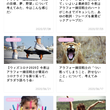
の目標、夢、野望」について
て」いよいよ最終回】今夜は
考えてみた、今はこんな感じ
アラフォー婚活戦士のハート
だ♪
がこれまでズキュンした、あ
ゆの歌詞・フレーズを厳選ピ
ックアッ〜プだ♪
2020/07/08
2020/07/03
ただの独り言
ただの独り言
【ウィズコロナ2020】今夜は
アラフォー婚活戦士の「つい
アラフォー婚活戦士が最近の
怒ってしまうこと、許せない
コロナライフを振り返って、
こと」について、考えてみ
ダラダラ語ろう会♪
た。
2020/06/21
2020/06/17
ただの独り言
ただの独り言