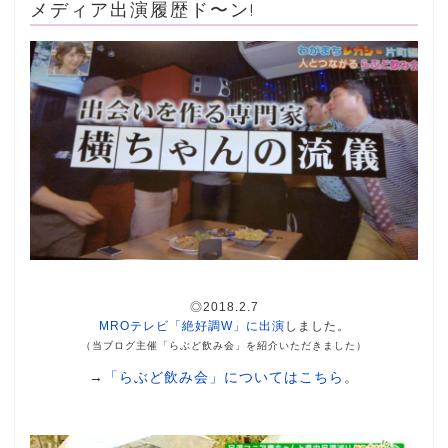
メディア出演履歴ド〜ン!
◎2018.2.7
MROテレビ「絶好調W」に出演
しました。
（当ブログ主催「らぶど飲み会」を紹介いただきました）
→
「らぶど飲み会」についてはこちら
。