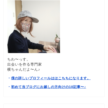
ちわ〜っす。
出会いを作る専門家
横ちゃんだよ〜ん♪
・
僕の詳しいプロフィールははこちちになります。
・
初めて当ブログにお越しの方向けの10記事〜
♪